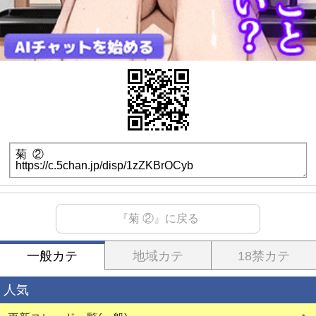
『菊 ②』に戻る
一般カテ
地域カテ
18禁カテ
人気