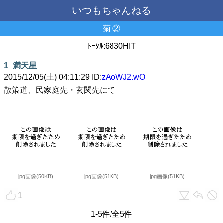
いつもちゃんねる
菊 ②
ﾄｰﾀﾙ:6830HIT
1
満天星
2015/12/05(土) 04:11:29 ID:
zAoWJ2.wO
散策道、民家庭先・玄関先にて
jpg画像(50KB)
jpg画像(51KB)
jpg画像(51KB)
1
1-5件/全5件