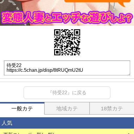
『待受22』に戻る
一般カテ
地域カテ
18禁カテ
人気