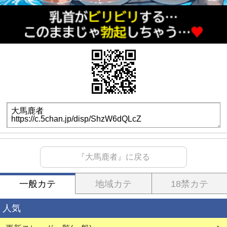
『大馬鹿者』に戻る
一般カテ
地域カテ
18禁カテ
人気