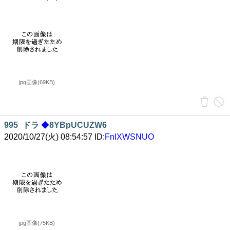
jpg画像(69KB)
995
ドラ
◆
8YBpUCUZW6
2020/10/27(火) 08:54:57 ID:
FnIXWSNUO
jpg画像(75KB)