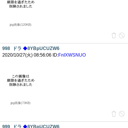
jpg画像(120KB)
998
ドラ
◆
8YBpUCUZW6
2020/10/27(火) 08:56:06 ID:
FnIXWSNUO
jpg画像(73KB)
999
ドラ
◆
8YBpUCUZW6