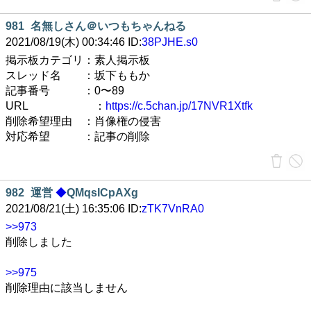
981
名無しさん＠いつもちゃんねる
2021/08/19(木) 00:34:46 ID:
38PJHE.s0
掲示板カテゴリ：素人掲示板
スレッド名 ：坂下ももか
記事番号 ：0〜89
URL ：
https://c.5chan.jp/17NVR1Xtfk
削除希望理由 ：肖像権の侵害
対応希望 ：記事の削除
982
運営
◆
QMqsICpAXg
2021/08/21(土) 16:35:06 ID:
zTK7VnRA0
>>973
削除しました
>>975
削除理由に該当しません