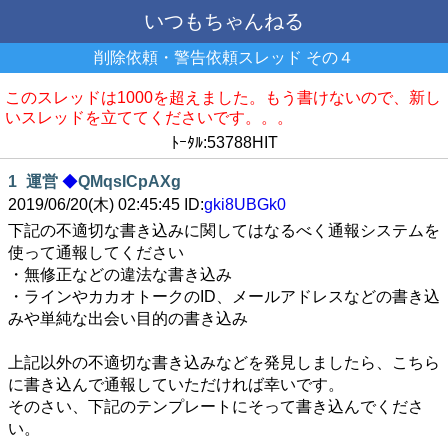
いつもちゃんねる
削除依頼・警告依頼スレッド その４
このスレッドは1000を超えました。もう書けないので、新し
いスレッドを立ててくださいです。。。
ﾄｰﾀﾙ:53788HIT
1
運営
◆
QMqsICpAXg
2019/06/20(木) 02:45:45 ID:
gki8UBGk0
下記の不適切な書き込みに関してはなるべく通報システムを
使って通報してください
・無修正などの違法な書き込み
・ラインやカカオトークのID、メールアドレスなどの書き込
みや単純な出会い目的の書き込み
上記以外の不適切な書き込みなどを発見しましたら、こちら
に書き込んで通報していただければ幸いです。
そのさい、下記のテンプレートにそって書き込んでくださ
い。