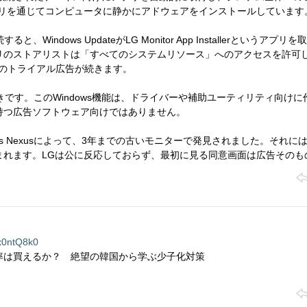
プリを通じてコンピュータに静かにアドウェアをインストールしています
ると、Windows UpdateがLG Monitor App Installerというアプリ
リのストアリストは「すべてのシステムリソース」へのアクセスを許可
eeのトライアル広告が続きます。
れるべきです。このWindows機能は、ドライバーや補助ユーティリティ向け
持つ広告ソフトウェア向けではありません。
mers Nexusによって、3年までの古いモニターで発見されました。それに
まれます。LGは公に反応しておらず、最初に見る同意画面は広告そのも
0ntQ8k0
生率は買えるか？ 絶望の韓国から学ぶ少子化対策