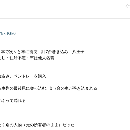
5krfGk0
、日本で次々と車に衝突 計7台巻き込み 八王子
なし・住所不定・車は他人名義
れ込み、ベントレーを購入
ち車列の最後尾に突っ込む、計7台の車が巻き込まれる
かぶって隠れる
たく別の人物（元の所有者のまま）だった