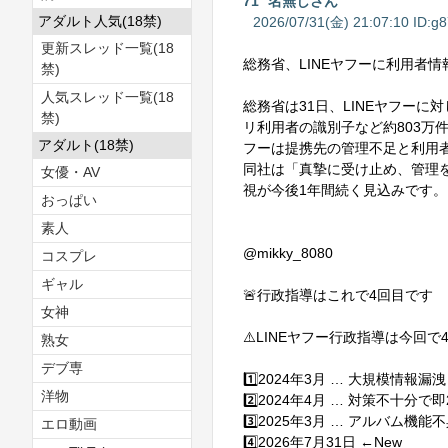
71
名無しさん
アダルト人気(18禁)
2026/07/31(金) 21:07:10 ID:
g8
更新スレッド一覧(18
総務省、LINEヤフーに利用者
禁)
人気スレッド一覧(18
総務省は31日、LINEヤフーに対し
禁)
リ利用者の識別子など約803万
アダルト(18禁)
フーは提携先の管理不足と利用
同社は「真摯に受け止め、管理を
女優・AV
視が今後1年間続く見込みです。
おっぱい
素人
@mikky_8080
コスプレ
ギャル
🚨行政指導はこれで4回目です
女神
⚠️LINEヤフー行政指導は今回で
熟女
デブ専
1️⃣2024年3月 … 大規模情報漏洩
洋物
2️⃣2024年4月 … 対策不十分で
3️⃣2025年3月 … アルバム機能
エロ動画
4️⃣2026年7月31日 ←New