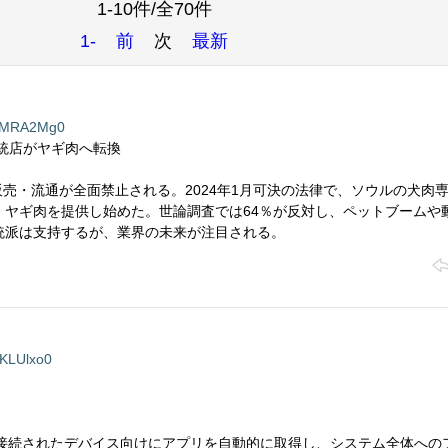
1-10件/全70件
1-
前
次
最新
vMRA2Mg0
統店がヤギ肉へ転換
の販売・流通が全面禁止される。2024年1月可決の法律で、ソウルの犬肉
、ヤギ肉を提供し始めた。世論調査では64％が反対し、ペットブームや
統派は支持するが、業界の未来が注目される。
KLUlxo0
owsが接続されたデバイス向けにアプリを自動的に取得し、システム全体へ