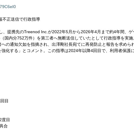
79C6eI0
情報不正送信で行政指導
、提携先のTreenod Inc.が2022年5月から2026年4月まで約4年間、
件（国内分752万件）を第三者へ無断送信していたとして行政指導を実施。
者への通知欠如を指摘され、出澤剛社長宛てに再発防止と報告を求めら
強化する」とコメント。この指導は2024年以降4回目で、利用者保護
4回目
即2度目
不具合