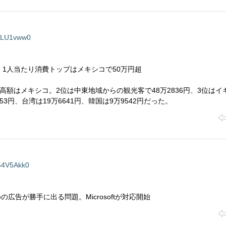
ULU1vww0
1人当たり消費トップはメキシコで50万円超
高額はメキシコ。2位は中東地域からの観光客で48万2836円、3位はイ
53円、台湾は19万6641円、韓国は9万9542円だった。
4V5Akk0
eの広告が勝手に出る問題。Microsoftが対応開始