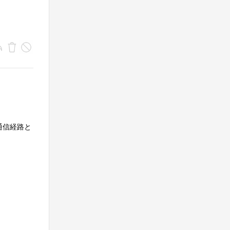
通信経路と
。