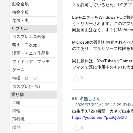
動物全般
スを許可しているため、LGア
植物全般
LGモニターをWindows PCに接続す
昆虫・虫
うトリガーされます。このアプ
サブカル
同意画面はなく、すぐにMcAf
コスプレエロ画像
Microsoftの役割も精査さ
萌え・二次元
のであり、フルリソース権限を
漫画・アニメ作品別
同じ動作は、YouTuberのGa
フィギュア・プラモ
フィスで既に使用中のものも含
ゲーム
0
特撮・ヒーロー
コスプレ(一般)
乗り物
66
名無しさん
二輪
2026/07/22(水) 09:12:29 ID:
Mx
四輪
出生率0.72の衝撃 カネで出
https://youtu.be/IYpaaQdv0I8
飛行機
船舶
0