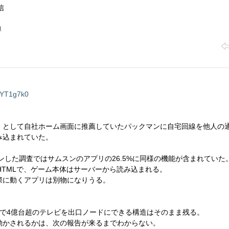
信
導
YT1g7k0
」として自社ホーム画面に推薦していたパックマンに自宅回線を他人の
み込まれていた。
ンした調査ではサムスンのアプリの26.5%に同様の機能が含まれていた
HTMLで、ゲーム本体はサーバーから読み込まれる。
際に動くアプリは別物になりうる。
。
行で4億台超のテレビを出口ノードにできる構造はそのまま残る。
動かされるかは、次の報告が来るまでわからない。