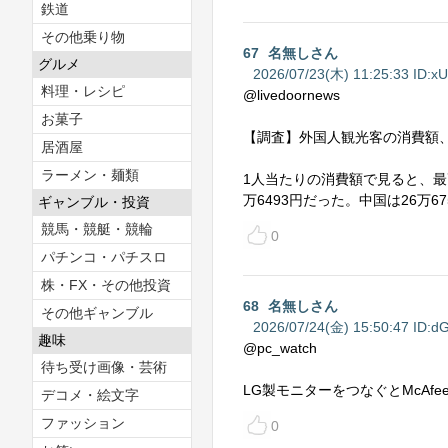
鉄道
その他乗り物
67
名無しさん
グルメ
2026/07/23(木) 11:25:33 ID:
x
料理・レシピ
@livedoornews
お菓子
【調査】外国人観光客の消費額、
居酒屋
ラーメン・麺類
1人当たりの消費額で見ると、最
万6493円だった。中国は26万67
ギャンブル・投資
競馬・競艇・競輪
0
パチンコ・パチスロ
株・FX・その他投資
68
名無しさん
その他ギャンブル
2026/07/24(金) 15:50:47 ID:
dG
趣味
@pc_watch
待ち受け画像・芸術
LG製モニターをつなぐとMcAfe
デコメ・絵文字
ファッション
0