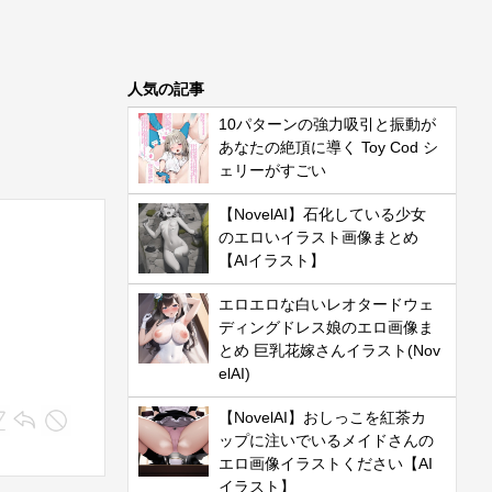
人気の記事
10パターンの強力吸引と振動が
あなたの絶頂に導く Toy Cod シ
ェリーがすごい
【NovelAI】石化している少女
のエロいイラスト画像まとめ
【AIイラスト】
エロエロな白いレオタードウェ
ディングドレス娘のエロ画像ま
とめ 巨乳花嫁さんイラスト(Nov
elAI)
【NovelAI】おしっこを紅茶カ
ップに注いでいるメイドさんの
エロ画像イラストください【AI
イラスト】