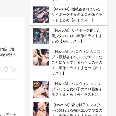
【NovelAI】機械姦されている
サイボーグ少女のエロ画像イラ
ストまとめ【AIイラスト】
【NovelAI】サイボーグ化した
美少女のエロい画像イラストま
とめ【AIイラスト】
専門店は客
【NovelAI】ハロウィンのコス
動物愛護の
プレ撮影会イベントでエッチな
ことになってしまった女の子の
エロ画像イラストまとめ【AIイ
ラスト】
【NovelAI】ハロウィンのコス
プレしてる女の子のエロ画像イ
ラストまとめ【AIイラスト】
【NovelAI】森で触手モンスタ
ーに襲われる褐色エルフ少女の
のフルアクセ
エロ画像イラストまとめ【AIイ