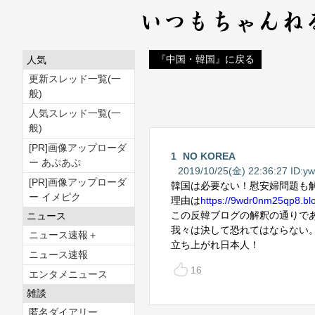
『中国・韓国』に戻る
人気
更新スレッド一覧(一
般)
人気スレッド一覧(一
般)
[PR]画像アップローダ
1
NO KOREA
ー あぷあぷ
2019/10/25(金) 22:36:27 ID:
yw
[PR]画像アップローダ
韓国は必要ない！慰安婦問題も
ー イメピク
理由は
https://9wdr0nm25qp8.bl
この反韓ブログの解釈の通りで
ニュース
我々は決して恐れてはならない
ニュース速報＋
立ち上がれ日本人！
ニュース速報
16
エンタメニュース
雑談
匿名ダイアリー