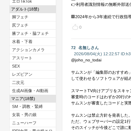
エロTikTok
👉利用者識別情報の無断外部送
アダルト(18禁)
🟥2024年から3年連続で行政指
脚フェチ
尻フェチ
0
腋フェチ・脇フェチ
水着・下着
72
名無しさん
アクションカメラ
2026/08/04(火) 12:22:57 ID:
h3
アスリート
@joho_no_todai
SEX
サムスンが「編集部のおすすめ
レズビアン
して使わせるソフトウェアが組
二次元
生成AI画像・AI動画
スマートTV向けアプリをスキャ
審査時のコードはわずか20行の
マニア(18禁)
サムスンが審査したコードと実
SM・調教・緊縛
女装・男の娘
サムスンは禁止方針を発表した
ただ、ウェブサーバーの設定1
ニューハーフ
そのスイッチが今後どこで誰に