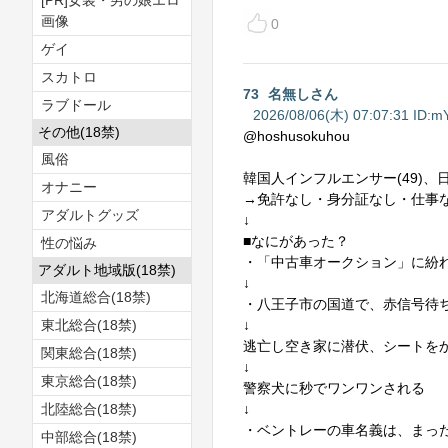
[PR]女装・男の娘エロ
画像
0
ゲイ
スカトロ
73
名無しさん
ラブドール
2026/08/06(木) 07:07:31 ID:
mY
その他(18禁)
@hoshusokuhou
風俗
韓国人インフルエンサー(49)
オナニー
→免許なし・身分証なし・仕事
アダルトグッズ
↓
■なにがあった？
性の悩み
・「中古車オークション」に紛
アダルト地域版(18禁)
↓
北海道総合(18禁)
・八王子市の国道で、赤信号待
東北総合(18禁)
↓
逃亡し空き家に潜伏、シートを
関東総合(18禁)
↓
東京総合(18禁)
警察犬に秒でワンワンされる
北陸総合(18禁)
↓
・ベントレーの車名義は、まっ
中部総合(18禁)