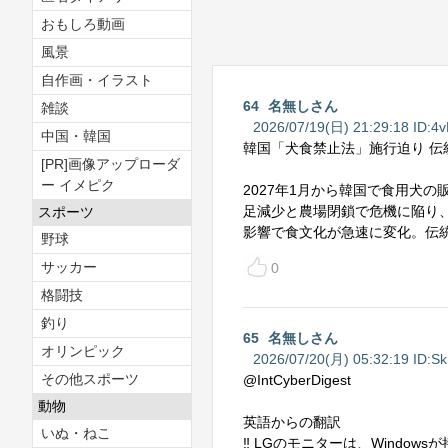
おもしろ動画
風景
自作画・イラスト
64
名無しさん
雑談
2026/07/19(日) 21:29:18 ID:
4
中国・韓国
韓国「犬食禁止法」施行迫り 伝
[PR]画像アップローダ
ー イメピク
2027年1月から韓国で食用犬
足減少と農場閉鎖で危機に陥り
スポーツ
影響で食文化が急速に変化。伝
野球
サッカー
0
格闘技
釣り
65
名無しさん
オリンピック
2026/07/20(月) 05:32:19 ID:
Sk
その他スポーツ
@IntCyberDigest
動物
英語からの翻訳
いぬ・ねこ
‼️ LGのモニターは、Wind