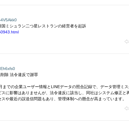
4V5Akk0
韓国ミシュラン二つ星レストランの経営者を起訴
50943.html
Eh6xfs0
誤削除 法令違反で謝罪
6年6月までの企業ユーザー情報とLINEデータの照合記録で、データ管理ミ
ビスに影響はありませんが、法令違反に該当し、同社はシステム修正と
セスや最近の誤送信問題もあり、管理体制への懸念が高まっています。