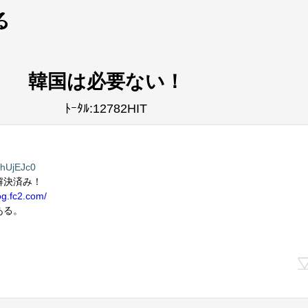
韓国は必要ない！
ﾄｰﾀﾙ:12782HIT
hUjEJc0
解決済み！
og.fc2.com/
ある。
。