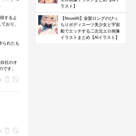
。
ラスト】
を取得するよ
【NovelAI】金髪ロングのぴっ
しており、
ちりボディスーツ美少女と宇宙
船でエッチする二次元エロ画像
イラストまとめ【AIイラスト】
に作られたも
は自社のオ
のです。