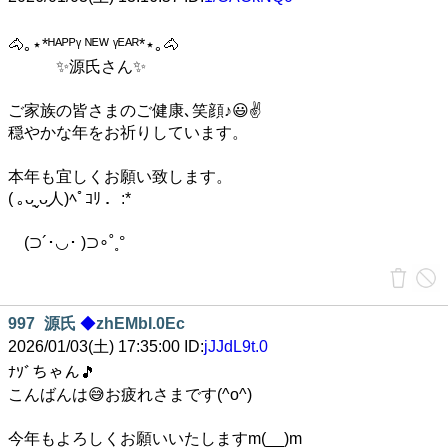
🐴｡⋆*ᴴᴬᴾᴾᵞ ᴺᴱᵂ ᵞᴱᴬᴿ*⋆｡🐴
✨源氏さん✨
ご家族の皆さまのご健康､笑顔♪😃✌
穏やかな年をお祈りしています。
本年も宜しくお願い致します。
( ｡ᴗ͈ˬᴗ͈人)ﾍﾟｺﾘ ．:*
⁠ (⊃⁠´⁠･⁠◡⁠･⁠ ⁠)⁠⊃∘⁠˚⁠˳⁠°
997
源氏
◆
zhEMbI.0Ec
2026/01/03(土) 17:35:00 ID:
jJJdL9t.0
ﾅｿﾞちゃん🎵
こんばんは😅お疲れさまです(^o^)
今年もよろしくお願いいたしますm(__)m