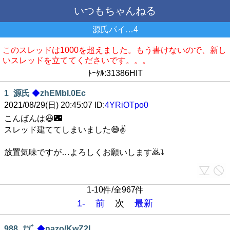
いつもちゃんねる
源氏パイ…4
このスレッドは1000を超えました。もう書けないので、新し
いスレッドを立ててくださいです。。。
ﾄｰﾀﾙ:31386HIT
1
源氏
◆
zhEMbI.0Ec
2021/08/29(日) 20:45:07 ID:
4YRiOTpo0
こんばんは😃🌃
スレッド建ててしまいました😅✌️
放置気味ですが…よろしくお願いします🙇⤵️
1-10件/全967件
1-
前
次
最新
988
ﾅｿﾞ
◆
nazo/KwZ2I