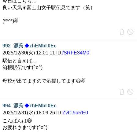
今日はこちら…
良い天気☀️富士山女子駅伝見てます（笑）
(*^^*)✌️
992
源氏
◆
zhEMbI.0Ec
2025/12/30(火) 12:01:11 ID:
/SRFE34M0
駅伝と言えば…
箱根駅伝です(^o^)
母校が出てますので応援してます😄✌️
994
源氏
◆
zhEMbI.0Ec
2025/12/31(水) 18:09:26 ID:
ZvC.5oRE0
こんばんは😅
お疲れさまです(^o^)