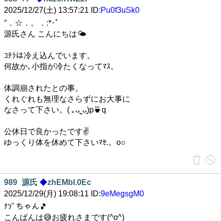
2025/12/27(土) 13:57:21 ID:
Pu0f3uSk0
°．☆．。．:*･ﾟ
源氏さん こんにちは🌤
ｺﾁﾗは冷え込んでいます。
何故か､小指が冷たくなってﾏｽ。
体調崩されたとの事。
くれぐれも無理なさらずにお大事に
なさって下さい。( ｡ᴗ͈ˬᴗ͈)p🍵q
公休日で良かったです✌
ゆっくり体を休めて下さいﾏｾ.。o○
989
源氏
◆
zhEMbI.0Ec
2025/12/29(月) 19:08:11 ID:
9eMegsgM0
ﾅｿﾞちゃん🎵
こんばんは😅お疲れさまです(^o^)