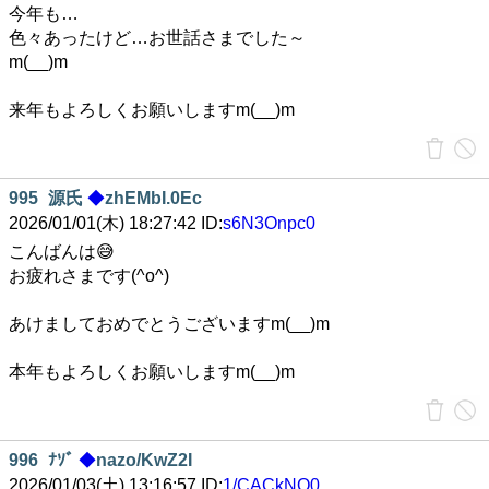
今年も…
色々あったけど…お世話さまでした～
m(__)m
来年もよろしくお願いしますm(__)m
995
源氏
◆
zhEMbI.0Ec
2026/01/01(木) 18:27:42 ID:
s6N3Onpc0
こんばんは😅
お疲れさまです(^o^)
あけましておめでとうございますm(__)m
本年もよろしくお願いしますm(__)m
996
ﾅｿﾞ
◆
nazo/KwZ2I
2026/01/03(土) 13:16:57 ID:
1/CACkNQ0