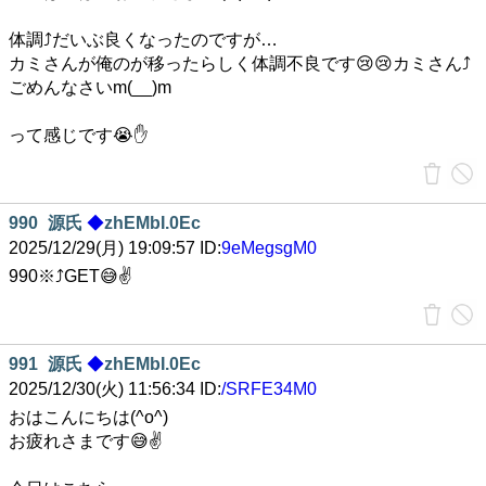
体調⤴️だいぶ良くなったのですが…
カミさんが俺のが移ったらしく体調不良です😢😢カミさん⤴️
ごめんなさいm(__)m
って感じです😭✋
990
源氏
◆
zhEMbI.0Ec
2025/12/29(月) 19:09:57 ID:
9eMegsgM0
990※⤴️GET😅✌️
991
源氏
◆
zhEMbI.0Ec
2025/12/30(火) 11:56:34 ID:
/SRFE34M0
おはこんにちは(^o^)
お疲れさまです😅✌️