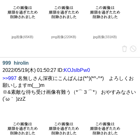
jpg画像(65KB)
png画像(220KB)
jpg画像(331KB)
999
hirolin
2022/05/19(木) 01:50:27 ID:
KOJslbPw0
>>997
名無しさん深夜にこんばんは(*^)(*^-^*)ゞよろしくお
願いしますm(__)m
※&素敵な待ち受け画像有難う（*⌒３⌒*） おやすみなさい
(´ω｀ )zzZ