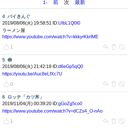
1-
前
次
最新
4
バイきんぐ
2019/08/06(火) 19:58:51 ID:
UlbL1Q0I0
ラーメン屋
https://www.youtube.com/watch?v=kkkyrKkrIME
1
5
🍥
2019/08/06(火) 21:42:19 ID:
d6eGp5qQ0
https://youtu.be/Auc8eLfXc7U
0
6
ロッチ「カツ丼」
2019/11/04(月) 00:39:20 ID:
gGoZg5co0
https://www.youtube.com/watch?v=dCZs4_O-nAo
1