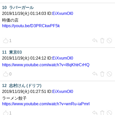
10
ラバーガール
2019/11/19(火) 01:14:03 ID:
EiXvumOI0
時価の店
https://youtu.be/D3PRCkwPF5k
1
11
東京03
2019/11/19(火) 01:24:12 ID:
EiXvumOI0
https://www.youtube.com/watch?v=l8qKhtrCrHQ
0
12
志村けん (ドリフ)
2019/11/19(火) 01:27:51 ID:
EiXvumOI0
ラーメン餃子
https://www.youtube.com/watch?v=wnRu-iaPmrI
1