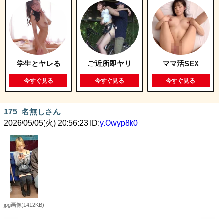
学生とヤレる
ご近所即ヤリ
ママ活SEX
今すぐ見る
今すぐ見る
今すぐ見る
175
名無しさん
2026/05/05(火) 20:56:23 ID:
y.Owyp8k0
jpg画像(1412KB)