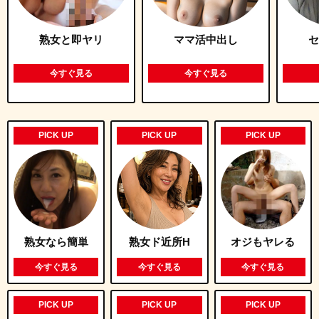
熟女と即ヤリ
ママ活中出し
セ
今すぐ見る
今すぐ見る
PICK UP
PICK UP
PICK UP
熟女なら簡単
熟女ド近所H
オジもヤレる
今すぐ見る
今すぐ見る
今すぐ見る
PICK UP
PICK UP
PICK UP