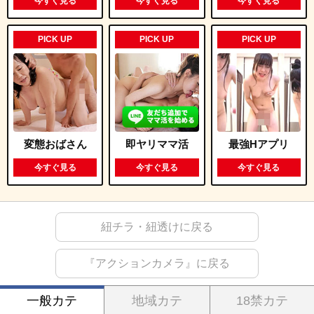
今すぐ見る
今すぐ見る
今すぐ見る
PICK UP
PICK UP
PICK UP
変態おばさん
即ヤリママ活
最強Hアプリ
今すぐ見る
今すぐ見る
今すぐ見る
紐チラ・紐透けに戻る
『アクションカメラ』に戻る
一般カテ
地域カテ
18禁カテ