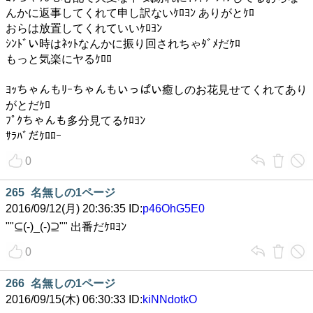
んかに返事してくれて申し訳ないｹﾛﾖﾝ ありがとｹﾛ
おらは放置してくれていいｹﾛﾖﾝ
ｼﾝﾄﾞい時はﾈｯﾄなんかに振り回されちゃﾀﾞﾒだｹﾛ
もっと気楽にヤるｹﾛﾛ
ﾖｯちゃんもﾘｰちゃんもいっぱい癒しのお花見せてくれてあり
がとだｹﾛ
ﾌﾟｸちゃんも多分見てるｹﾛﾖﾝ
ｻﾗﾊﾞだｹﾛﾛｰ
0
265
名無しの1ページ
2016/09/12(月) 20:36:35 ID:
p46OhG5E0
""⊆(-)_(-)⊇"" 出番だｹﾛﾖﾝ
0
266
名無しの1ページ
2016/09/15(木) 06:30:33 ID:
kiNNdotkO