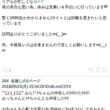
リアルが忙しくなり
母の具合も悪い為…休みは見舞い＆手伝いに行っています
暫く(何時迄か分かりません)サイトとは距離を置きたいと思
っています
訪問ありがとうございましたm(__)m
尚、今後返レスは出来ませんので宜しくお願いしますm(__)
m
1
264
名無しの1ページ
2016/05/23(月) 15:54:28 ID:
db.omC0Y0
""⊆(-)_(-)⊇"" おらﾌﾟｸちゃんの仲良しのｹﾛﾘﾝだｹﾛﾖﾝ
おっちゃんとﾊﾅちゃんとも仲良しだｹﾛ
ﾖｯちゃんも心配で大変な中 気紛れにﾈｯﾄｻｰﾌｨﾝしてるおらな