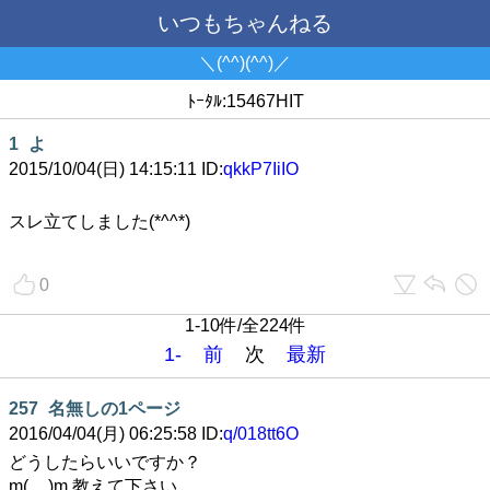
いつもちゃんねる
＼(^^)(^^)／
ﾄｰﾀﾙ:15467HIT
1
よ
2015/10/04(日) 14:15:11 ID:
qkkP7IiIO
スレ立てしました(*^^*)
0
1-10件/全224件
1-
前
次
最新
257
名無しの1ページ
2016/04/04(月) 06:25:58 ID:
q/018tt6O
どうしたらいいですか？
m(__)m 教えて下さい