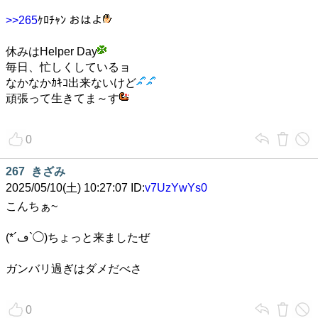
>>265
ｹﾛﾁｬﾝ おはよ
休みはHelper Day
毎日、忙しくしているョ
なかなかｶｷｺ出来ないけど
頑張って生きてま～す
0
267
きざみ
2025/05/10(土) 10:27:07 ID:
v7UzYwYs0
こんちぁ~
(*´ڡ`◯)ちょっと来ましたぜ
ガンバリ過ぎはダメだべさ
0