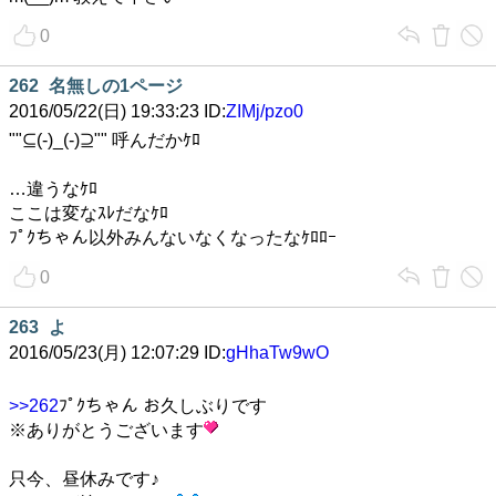
0
262
名無しの1ページ
2016/05/22(日) 19:33:23 ID:
ZIMj/pzo0
""⊆(-)_(-)⊇"" 呼んだかｹﾛ
…違うなｹﾛ
ここは変なｽﾚだなｹﾛ
ﾌﾟｸちゃん以外みんないなくなったなｹﾛﾛｰ
0
263
よ
2016/05/23(月) 12:07:29 ID:
gHhaTw9wO
>>262
ﾌﾟｸちゃん お久しぶりです
※ありがとうございます
只今、昼休みです♪