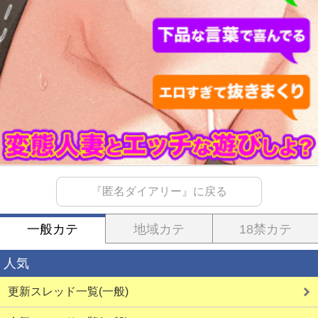
『匿名ダイアリー』に戻る
一般カテ
地域カテ
18禁カテ
人気
更新スレッド一覧(一般)