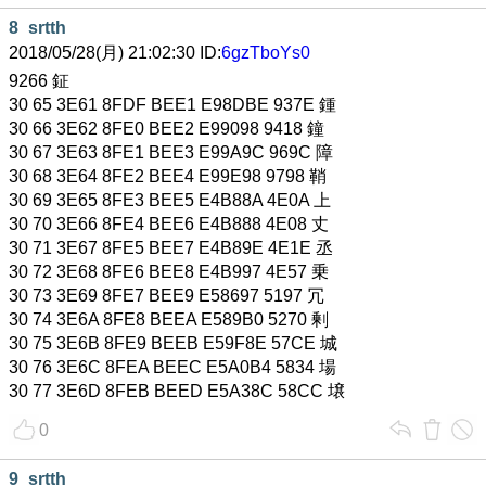
8
srtth
2018/05/28(月) 21:02:30 ID:
6gzTboYs0
9266 鉦
30 65 3E61 8FDF BEE1 E98DBE 937E 鍾
30 66 3E62 8FE0 BEE2 E99098 9418 鐘
30 67 3E63 8FE1 BEE3 E99A9C 969C 障
30 68 3E64 8FE2 BEE4 E99E98 9798 鞘
30 69 3E65 8FE3 BEE5 E4B88A 4E0A 上
30 70 3E66 8FE4 BEE6 E4B888 4E08 丈
30 71 3E67 8FE5 BEE7 E4B89E 4E1E 丞
30 72 3E68 8FE6 BEE8 E4B997 4E57 乗
30 73 3E69 8FE7 BEE9 E58697 5197 冗
30 74 3E6A 8FE8 BEEA E589B0 5270 剰
30 75 3E6B 8FE9 BEEB E59F8E 57CE 城
30 76 3E6C 8FEA BEEC E5A0B4 5834 場
30 77 3E6D 8FEB BEED E5A38C 58CC 壌
0
9
srtth