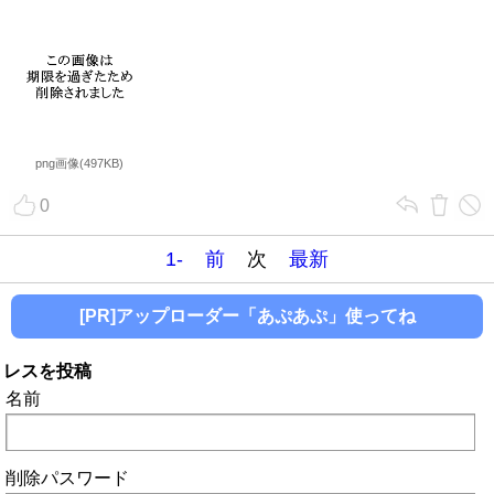
png画像(497KB)
0
1-
前
次
最新
[PR]アップローダー「あぷあぷ」使ってね
レスを投稿
名前
削除パスワード