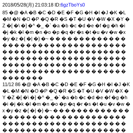
2018/05/28(月) 21:03:18 ID:
6gzTboYs0
85 �@ �A �B �C �D �E �F �G �H �I �J �K �L
�M �N �O �P �Q �R �S �T �U �V �W �X �Y �
Z �[ �\ �] �^ �_ �` �a �b �c �d �e �f �g �h �i
�j �k �l �m �n �o �p �q �r �s �t �u �v �w �x
�y �z �{ �| �} �~ � � � � � � � � � � � � �
� � � � � � � � � � � � � � � � � � � � �
� � � � � � � � � � � � � � � � � � � � �
� � � � � � � � � � � � � � � � � � � � �
� � � � � � � � � � � � � � � � � � � � �
� � � � � � � � � � � � � � � � � � � � �
� � � � � � �
11/12 86 �@ �A �B �C �D �E �F �G �H �I �J �K
�L �M �N �O �P �Q �R �S �T �U �V �W �X �
Y �Z �[ �\ �] �^ �_ �` �a �b �c �d �e �f �g �h
�i �j �k �l �m �n �o �p �q �r �s �t �u �v �w �
x �y �z �{ �| �} �~ � � � � � � � � � � � � �
� � � � � � � � � � � � � � � � � � � � �
� � � � � � � � � � � � � � � � � � � � �
� � � � � � � � � � � � � � � � � � � � �