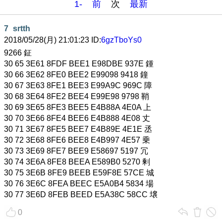
1-
前
次
最新
7
srtth
2018/05/28(月) 21:01:23 ID:
6gzTboYs0
9266 鉦
30 65 3E61 8FDF BEE1 E98DBE 937E 鍾
30 66 3E62 8FE0 BEE2 E99098 9418 鐘
30 67 3E63 8FE1 BEE3 E99A9C 969C 障
30 68 3E64 8FE2 BEE4 E99E98 9798 鞘
30 69 3E65 8FE3 BEE5 E4B88A 4E0A 上
30 70 3E66 8FE4 BEE6 E4B888 4E08 丈
30 71 3E67 8FE5 BEE7 E4B89E 4E1E 丞
30 72 3E68 8FE6 BEE8 E4B997 4E57 乗
30 73 3E69 8FE7 BEE9 E58697 5197 冗
30 74 3E6A 8FE8 BEEA E589B0 5270 剰
30 75 3E6B 8FE9 BEEB E59F8E 57CE 城
30 76 3E6C 8FEA BEEC E5A0B4 5834 場
30 77 3E6D 8FEB BEED E5A38C 58CC 壌
0