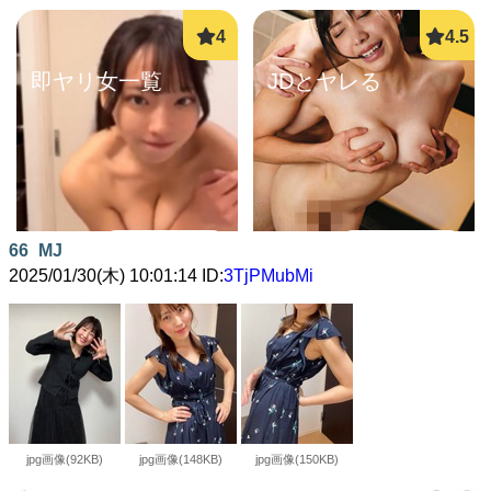
即ヤリ女一覧
JDとヤレる
詳しく見る
詳しく見る
66
MJ
2025/01/30(木) 10:01:14 ID:
3TjPMubMi
オナ配信中ー
エログルLIVE
jpg画像(92KB)
jpg画像(148KB)
jpg画像(150KB)