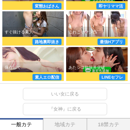
変態おばさん
即ヤリママ活
詳しく見る
詳しく見る
路地裏即抜き
最強Hアプリ
素人エロ配信
LINEセフレ
いい女に戻る
『女神』に戻る
一般カテ
地域カテ
18禁カテ