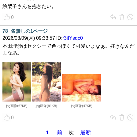
絵梨子さんを抱きたい。
0
78
名無しの1ページ
2026/03/09(月) 09:33:57 ID:
r3ilYsqc0
本田理沙はセクシーで色っぽくて可愛いよなぁ。好きなんだ
よなあ。
jpg画像(67KB)
jpg画像(91KB)
jpg画像(47KB)
0
1-
前
次
最新