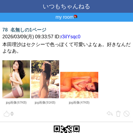
いつもちゃんねる
my room
78
名無しの1ページ
2026/03/09(月) 09:33:57 ID:
r3ilYsqc0
本田理沙はセクシーで色っぽくて可愛いよなぁ。好きなんだ
よなあ。
jpg画像(67KB)
jpg画像(91KB)
jpg画像(47KB)
0